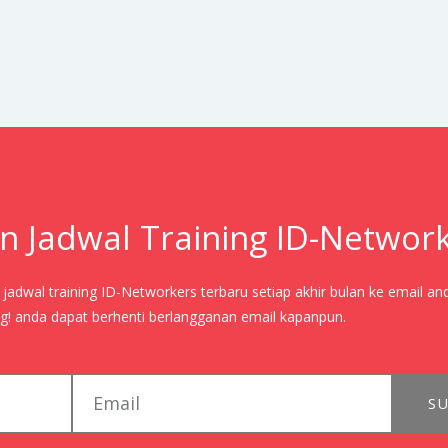
n Jadwal Training ID-Networ
adwal training ID-Networkers terbaru setiap akhir bulan ke email an
! anda dapat berhenti berlangganan email kapanpun.
email
SU