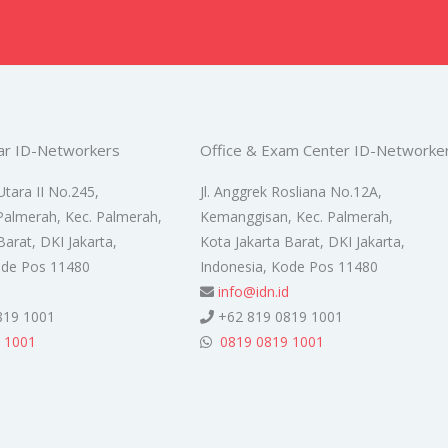
ar ID-Networkers
Office & Exam Center ID-Networke
Utara II No.245,
Jl. Anggrek Rosliana No.12A,
Palmerah, Kec. Palmerah,
Kemanggisan, Kec. Palmerah,
Barat, DKI Jakarta,
Kota Jakarta Barat, DKI Jakarta,
ode Pos 11480
Indonesia, Kode Pos 11480
d
info@idn.id
819 1001
+62 819 0819 1001
 1001
0819 0819 1001