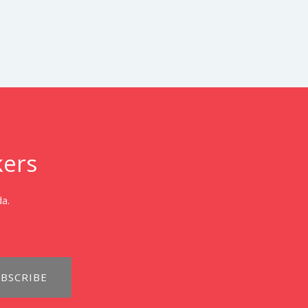
kers
da.
BSCRIBE