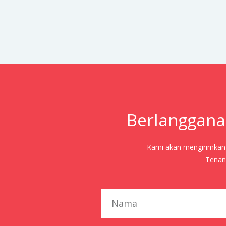
Berlanggana
Kami akan mengirimkan j
Tenang
first_name