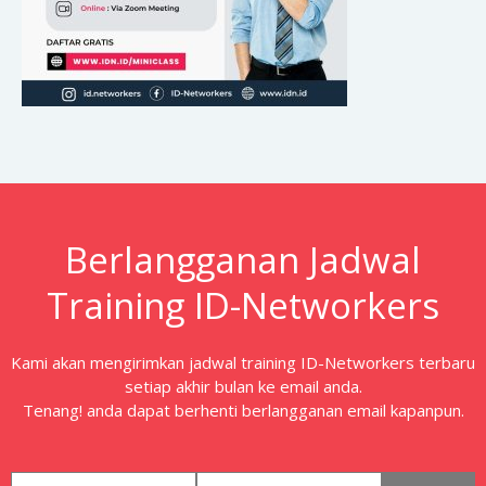
Berlangganan Jadwal
Training ID-Networkers
Kami akan mengirimkan jadwal training ID-Networkers terbaru
setiap akhir bulan ke email anda.
Tenang! anda dapat berhenti berlangganan email kapanpun.
first_name
email