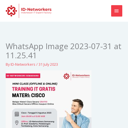
Skip
MAI
to
content
MEN
WhatsApp Image 2023-07-31 at
11.25.41
By
ID-Networkers
/
31 July 2023