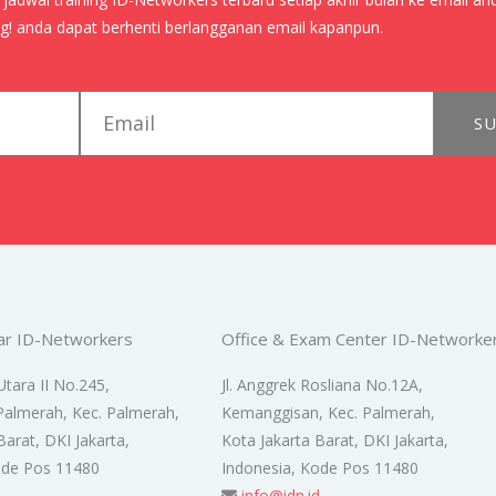
! anda dapat berhenti berlangganan email kapanpun.
email
SU
ar ID-Networkers
Office & Exam Center ID-Networke
Utara II No.245,
Jl. Anggrek Rosliana No.12A,
Palmerah, Kec. Palmerah,
Kemanggisan, Kec. Palmerah,
Barat, DKI Jakarta,
Kota Jakarta Barat, DKI Jakarta,
ode Pos 11480
Indonesia, Kode Pos 11480
d
info@idn.id