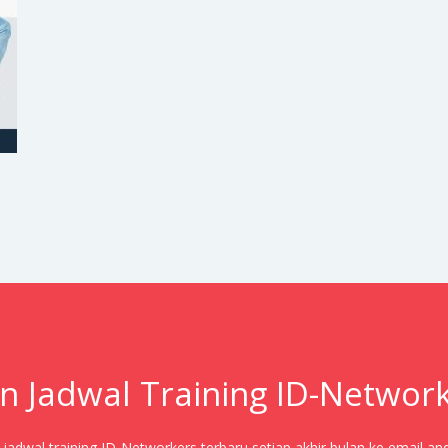
n Jadwal Training ID-Networ
adwal training ID-Networkers terbaru setiap akhir bulan ke email an