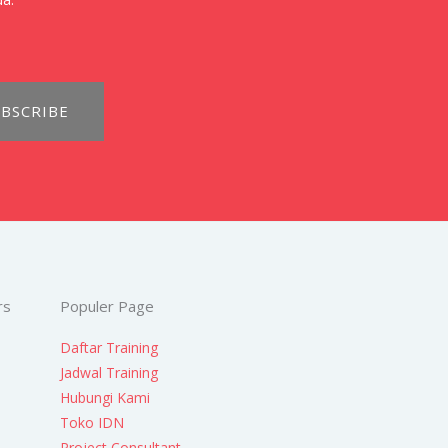
BSCRIBE
rs
Populer Page
Daftar Training
Jadwal Training
Hubungi Kami
Toko IDN
Project Consultant