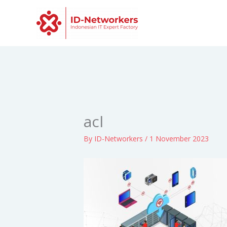
Skip
to
content
acl
By
ID-Networkers
/
1 November 2023