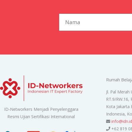
first_name
Rumah Belaj
Jl. Pal Merah 
RT.9/RW.16, 
Kota Jakarta 
ID-Networkers Menjadi Penyelenggara
Indonesia, K
Resmi Ujian Sertifikasi International
info@idn.i
+62 819 0