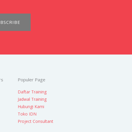
BSCRIBE
rs
Populer Page
Daftar Training
Jadwal Training
Hubungi Kami
Toko IDN
Project Consultant