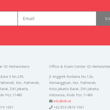
email
SU
ar ID-Networkers
Office & Exam Center ID-Networke
Utara II No.245,
Jl. Anggrek Rosliana No.12A,
Palmerah, Kec. Palmerah,
Kemanggisan, Kec. Palmerah,
Barat, DKI Jakarta,
Kota Jakarta Barat, DKI Jakarta,
ode Pos 11480
Indonesia, Kode Pos 11480
d
info@idn.id
819 1001
+62 819 0819 1001