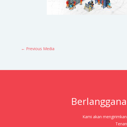
←
Previous Media
Berlanggana
Kami akan mengirimkan j
Tenang