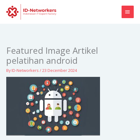
Skip
MAI
to
content
MEN
Featured Image Artikel
pelatihan android
By
ID-Networkers
/
23 December 2024