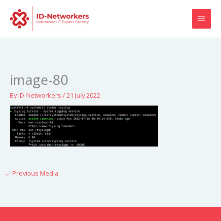
Skip
MAI
to
content
MEN
image-80
By
ID-Networkers
/
21 July 2022
←
Previous Media