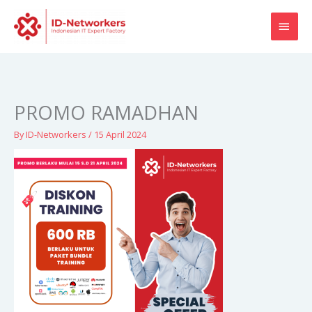
Skip
MAI
to
content
MEN
PROMO RAMADHAN
By
ID-Networkers
/
15 April 2024