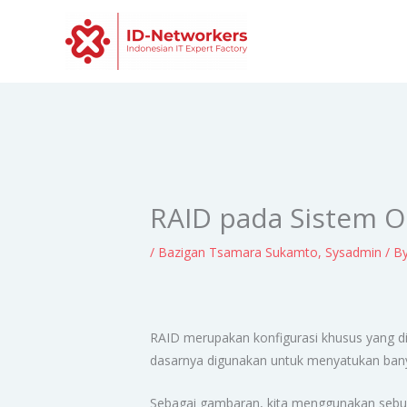
Skip
to
content
RAID pada Sistem O
/
Bazigan Tsamara Sukamto
,
Sysadmin
/ B
RAID merupakan konfigurasi khusus yang di
dasarnya digunakan untuk menyatukan bany
Sebagai gambaran, kita menggunakan sebua