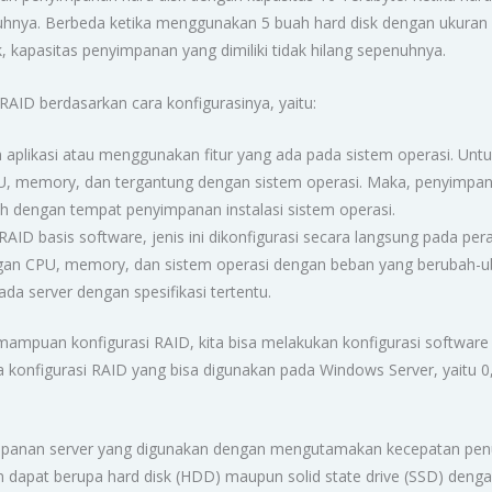
luruhnya. Berbeda ketika menggunakan 5 buah hard disk dengan ukur
k, kapasitas penyimpanan yang dimiliki tidak hilang sepenuhnya.
RAID berdasarkan cara konfigurasinya, yaitu:
aplikasi atau menggunakan fitur yang ada pada sistem operasi. Untuk
 memory, dan tergantung dengan sistem operasi. Maka, penyimpana
h dengan tempat penyimpanan instalasi sistem operasi.
ID basis software, jenis ini dikonfigurasi secara langsung pada per
gan CPU, memory, dan sistem operasi dengan beban yang berubah-ub
ada server dengan spesifikasi tertentu.
kemampuan konfigurasi RAID, kita bisa melakukan konfigurasi softw
a konfigurasi RAID yang bisa digunakan pada Windows Server, yaitu 0,
mpanan server yang digunakan dengan mengutamakan kecepatan penu
 dapat berupa hard disk (HDD) maupun solid state drive (SSD) dengan