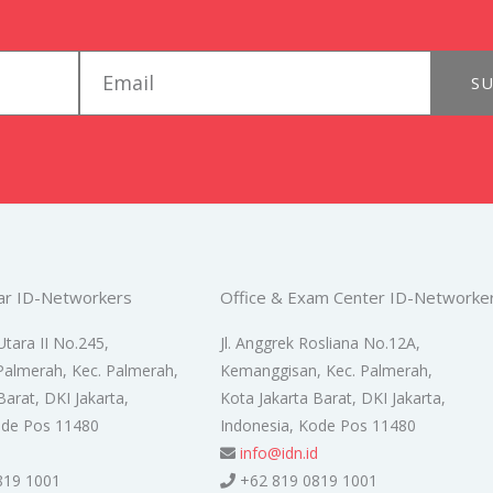
email
SU
ar ID-Networkers
Office & Exam Center ID-Networke
Utara II No.245,
Jl. Anggrek Rosliana No.12A,
Palmerah, Kec. Palmerah,
Kemanggisan, Kec. Palmerah,
Barat, DKI Jakarta,
Kota Jakarta Barat, DKI Jakarta,
ode Pos 11480
Indonesia, Kode Pos 11480
d
info@idn.id
819 1001
+62 819 0819 1001