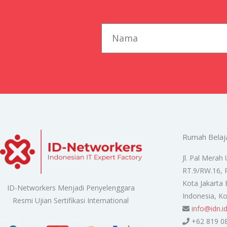
first_name
Rumah Belaj
Jl. Pal Merah 
RT.9/RW.16, 
Kota Jakarta 
ID-Networkers Menjadi Penyelenggara
Indonesia, K
Resmi Ujian Sertifikasi International
info@idn.i
+62 819 0