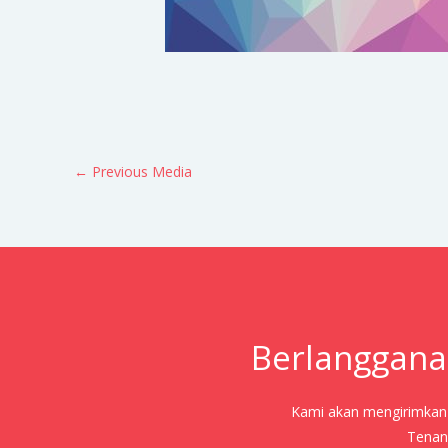
←
Previous Media
Berlanggana
Kami akan mengirimkan j
Tenang