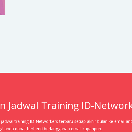
n Jadwal Training ID-Networ
adwal training ID-Networkers terbaru setiap akhir bulan ke email an
! anda dapat berhenti berlangganan email kapanpun.