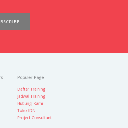
BSCRIBE
rs
Populer Page
Daftar Training
Jadwal Training
Hubungi Kami
Toko IDN
Project Consultant