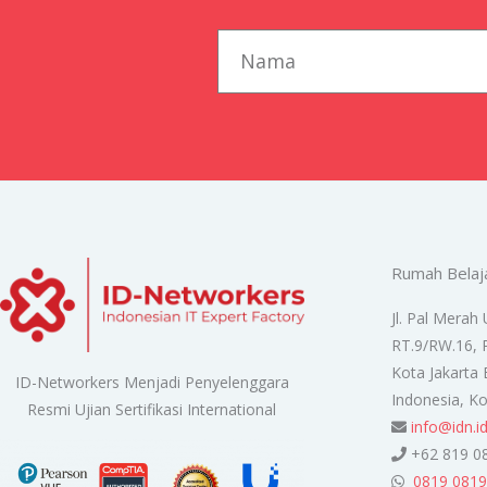
first_name
Rumah Belaj
Jl. Pal Merah 
RT.9/RW.16, 
Kota Jakarta 
ID-Networkers Menjadi Penyelenggara
Indonesia, K
Resmi Ujian Sertifikasi International
info@idn.i
+62 819 0
0819 0819