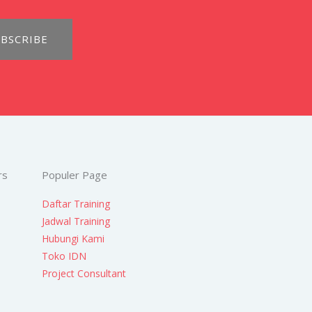
BSCRIBE
rs
Populer Page
Daftar Training
Jadwal Training
Hubungi Kami
Toko IDN
Project Consultant