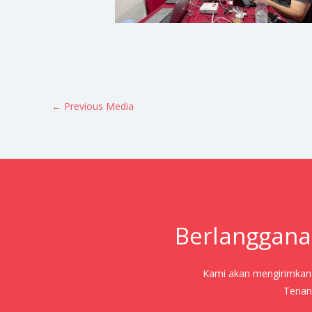
←
Previous Media
Berlanggana
Kami akan mengirimkan j
Tenang