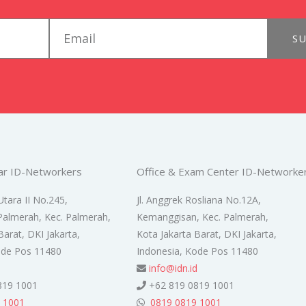
email
SU
ar ID-Networkers
Office & Exam Center ID-Networke
Utara II No.245,
Jl. Anggrek Rosliana No.12A,
Palmerah, Kec. Palmerah,
Kemanggisan, Kec. Palmerah,
Barat, DKI Jakarta,
Kota Jakarta Barat, DKI Jakarta,
ode Pos 11480
Indonesia, Kode Pos 11480
d
info@idn.id
819 1001
+62 819 0819 1001
 1001
0819 0819 1001