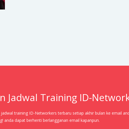
n Jadwal Training ID-Networ
adwal training ID-Networkers terbaru setiap akhir bulan ke email an
! anda dapat berhenti berlangganan email kapanpun.