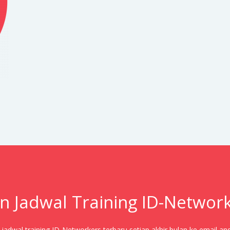
n Jadwal Training ID-Networ
adwal training ID-Networkers terbaru setiap akhir bulan ke email an