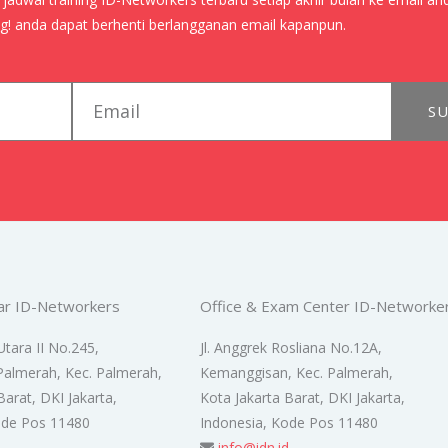
! anda dapat berhenti berlangganan email kapanpun.
email
SU
ar ID-Networkers
Office & Exam Center ID-Networke
Utara II No.245,
Jl. Anggrek Rosliana No.12A,
Palmerah, Kec. Palmerah,
Kemanggisan, Kec. Palmerah,
Barat, DKI Jakarta,
Kota Jakarta Barat, DKI Jakarta,
ode Pos 11480
Indonesia, Kode Pos 11480
d
info@idn.id