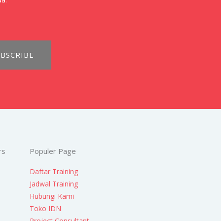
BSCRIBE
rs
Populer Page
Daftar Training
Jadwal Training
Hubungi Kami
Toko IDN
Project Consultant