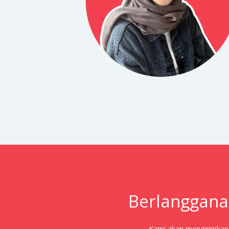
Berlanggana
Kami akan mengirimkan j