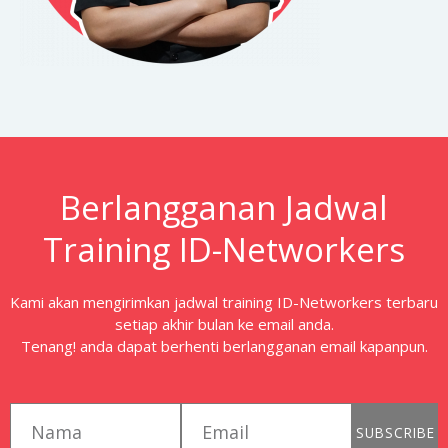
Berlangganan Jadwal
Training ID-Networkers
Kami akan mengirimkan jadwal training ID-Networkers terbaru
setiap akhir bulan ke email anda.
Tenang! anda dapat berhenti berlangganan email kapanpun.
first_name
email
SUBSCRIBE