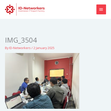
Skip
MAI
to
content
MEN
IMG_3504
By
ID-Networkers
/
2 January 2025