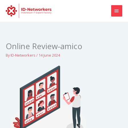
Skip
MAI
to
content
MEN
Online Review-amico
By
ID-Networkers
/
14 June 2024