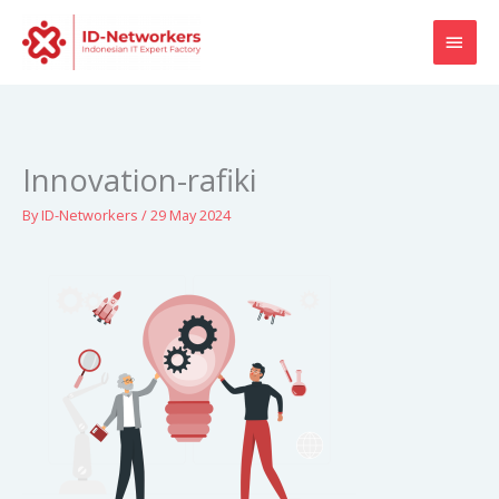
Skip
MAI
to
content
MEN
Innovation-rafiki
By
ID-Networkers
/
29 May 2024