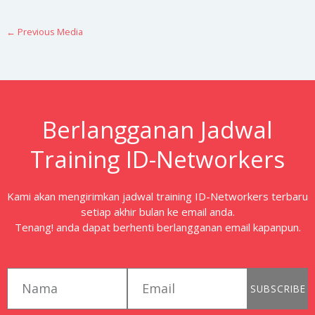
←
Previous Media
Berlangganan Jadwal
Training ID-Networkers
Kami akan mengirimkan jadwal training ID-Networkers terbaru
setiap akhir bulan ke email anda.
Tenang! anda dapat berhenti berlangganan email kapanpun.
first_name
email
SUBSCRIBE