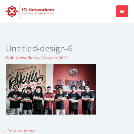
Skip
MAI
to
content
MEN
Untitled-design-6
By
ID-Networkers
/
28 August 2023
←
Previous Media