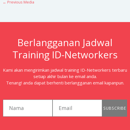
←
Previous Media
Berlangganan Jadwal
Training ID-Networkers
Kami akan mengirimkan jadwal training ID-Networkers terbaru
setiap akhir bulan ke email anda.
Tenang! anda dapat berhenti berlangganan email kapanpun.
first_name
email
SUBSCRIBE