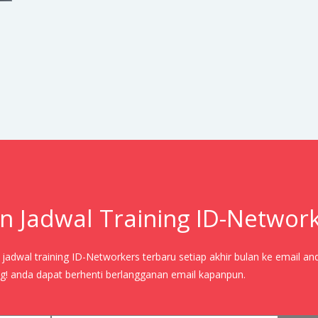
n Jadwal Training ID-Networ
adwal training ID-Networkers terbaru setiap akhir bulan ke email an
! anda dapat berhenti berlangganan email kapanpun.