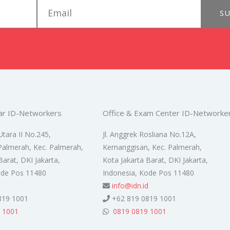
email
SU
ar ID-Networkers
Office & Exam Center ID-Networke
Utara II No.245,
Jl. Anggrek Rosliana No.12A,
Palmerah, Kec. Palmerah,
Kemanggisan, Kec. Palmerah,
Barat, DKI Jakarta,
Kota Jakarta Barat, DKI Jakarta,
ode Pos 11480
Indonesia, Kode Pos 11480
d
info@idn.id
819 1001
+62 819 0819 1001
 1001
0819 0819 1001