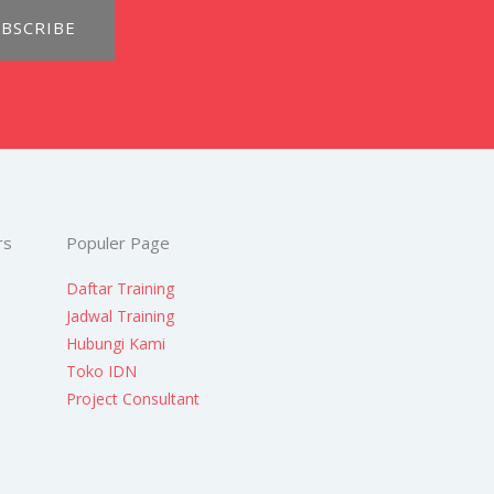
BSCRIBE
rs
Populer Page
Daftar Training
Jadwal Training
Hubungi Kami
Toko IDN
Project Consultant