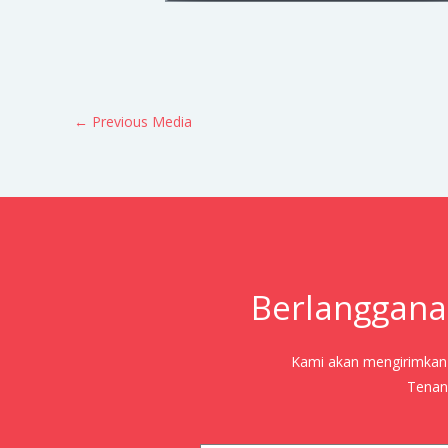
←
Previous Media
Berlanggana
Kami akan mengirimkan j
Tenang