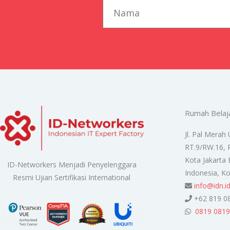
first_name
Rumah Belaj
Jl. Pal Merah 
RT.9/RW.16, 
Kota Jakarta 
ID-Networkers Menjadi Penyelenggara
Indonesia, K
Resmi Ujian Sertifikasi International
info@idn.i
+62 819 0
0819 0819