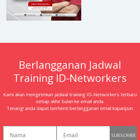
Berlangganan Jadwal
Training ID-Networkers
Kami akan mengirimkan jadwal training ID-Networkers terbaru
setiap akhir bulan ke email anda.
Tenang! anda dapat berhenti berlangganan email kapanpun.
first_name
email
SUBSCRIBE