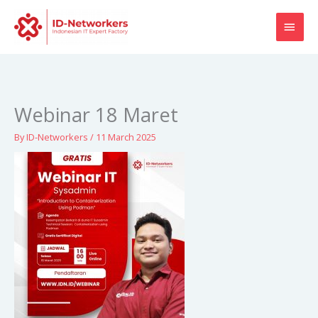
Skip
MAI
to
content
MEN
Webinar 18 Maret
By
ID-Networkers
/
11 March 2025