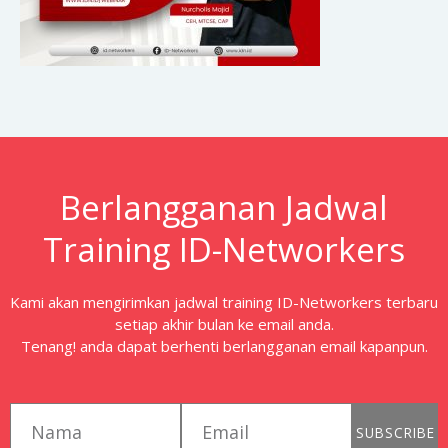
Berlangganan Jadwal
Training ID-Networkers
Kami akan mengirimkan jadwal training ID-Networkers terbaru
setiap akhir bulan ke email anda.
Tenang! anda dapat berhenti berlangganan email kapanpun.
first_name
email
SUBSCRIBE