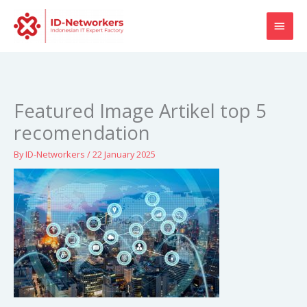
Skip
MAI
to
content
MEN
Featured Image Artikel top 5
recomendation
By
ID-Networkers
/
22 January 2025