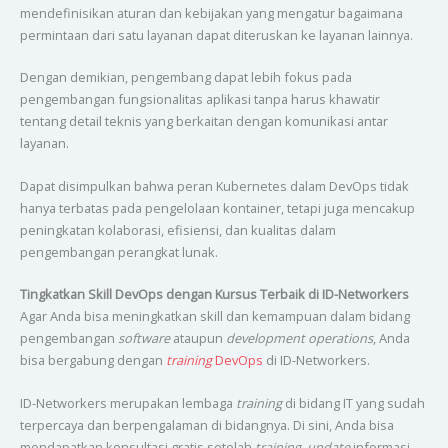
mendefinisikan aturan dan kebijakan yang mengatur bagaimana
permintaan dari satu layanan dapat diteruskan ke layanan lainnya.
Dengan demikian, pengembang dapat lebih fokus pada
pengembangan fungsionalitas aplikasi tanpa harus khawatir
tentang detail teknis yang berkaitan dengan komunikasi antar
layanan.
Dapat disimpulkan bahwa peran Kubernetes dalam DevOps tidak
hanya terbatas pada pengelolaan kontainer, tetapi juga mencakup
peningkatan kolaborasi, efisiensi, dan kualitas dalam
pengembangan perangkat lunak.
Tingkatkan Skill DevOps dengan Kursus Terbaik di ID-Networkers
Agar Anda bisa meningkatkan skill dan kemampuan dalam bidang
pengembangan
software
ataupun
development operations
, Anda
bisa bergabung dengan
training
DevOps
di ID-Networkers.
ID-Networkers merupakan lembaga
training
di bidang IT yang sudah
terpercaya dan berpengalaman di bidangnya. Di sini, Anda bisa
mendapatkan konsultasi gratis setelah
training, update
informasi