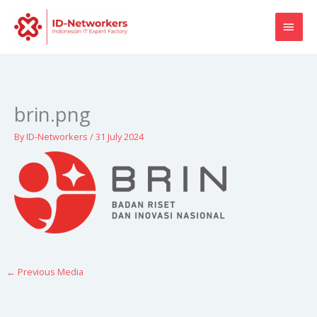
Skip
MAI
to
content
MEN
brin.png
By
ID-Networkers
/
31 July 2024
←
Previous Media