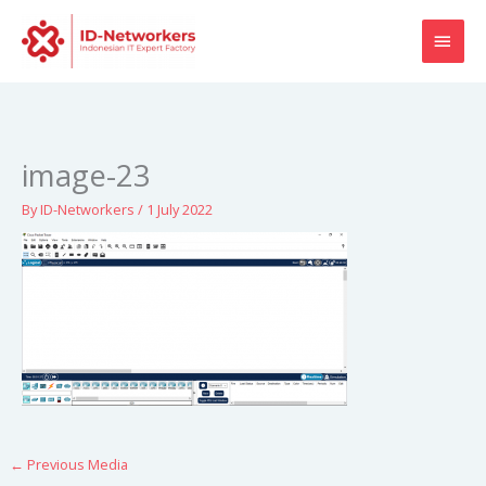
Skip
MAI
to
content
MEN
image-23
By
ID-Networkers
/
1 July 2022
←
Previous Media