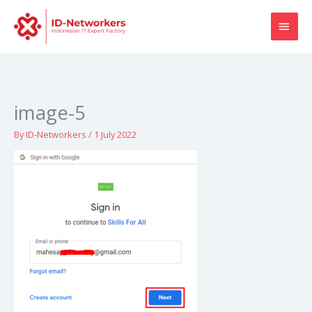
Skip
MAI
to
content
MEN
image-5
By
ID-Networkers
/
1 July 2022