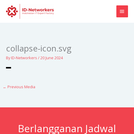
Skip
MAI
to
content
MEN
collapse-icon.svg
By
ID-Networkers
/
20 June 2024
←
Previous Media
Berlangganan Jadwal