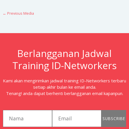
←
Previous Media
Berlangganan Jadwal
Training ID-Networkers
Kami akan mengirimkan jadwal training ID-Networkers terbaru
setiap akhir bulan ke email anda.
Tenang! anda dapat berhenti berlangganan email kapanpun.
first_name
email
SUBSCRIBE