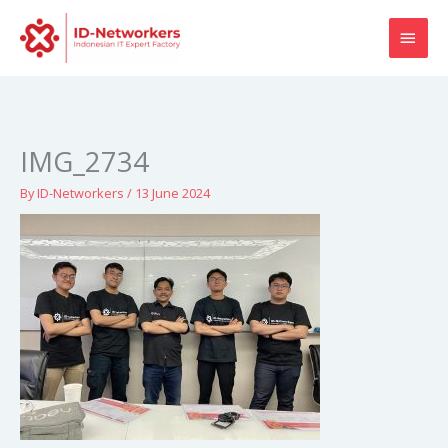
Skip
MAI
to
content
MEN
IMG_2734
By
ID-Networkers
/
13 June 2024