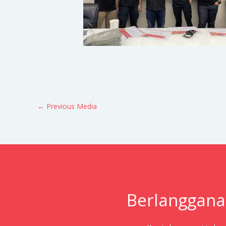
←
Previous Media
Berlanggana