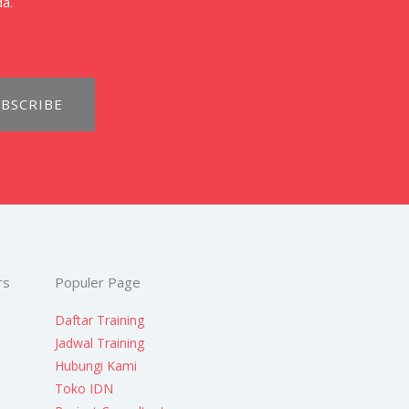
da.
BSCRIBE
rs
Populer Page
Daftar Training
Jadwal Training
Hubungi Kami
Toko IDN