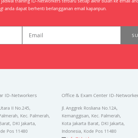
adwal training ID-Networkers terbaru setiap akhir bulan ke email an
! anda dapat berhenti berlangganan email kapanpun.
email
SU
ar ID-Networkers
Office & Exam Center ID-Networke
Utara II No.245,
Jl. Anggrek Rosliana No.12A,
Palmerah, Kec. Palmerah,
Kemanggisan, Kec. Palmerah,
Barat, DKI Jakarta,
Kota Jakarta Barat, DKI Jakarta,
ode Pos 11480
Indonesia, Kode Pos 11480