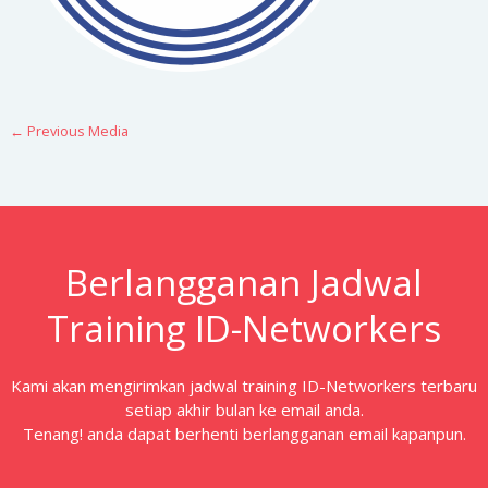
←
Previous Media
Berlangganan Jadwal
Training ID-Networkers
Kami akan mengirimkan jadwal training ID-Networkers terbaru
setiap akhir bulan ke email anda.
Tenang! anda dapat berhenti berlangganan email kapanpun.