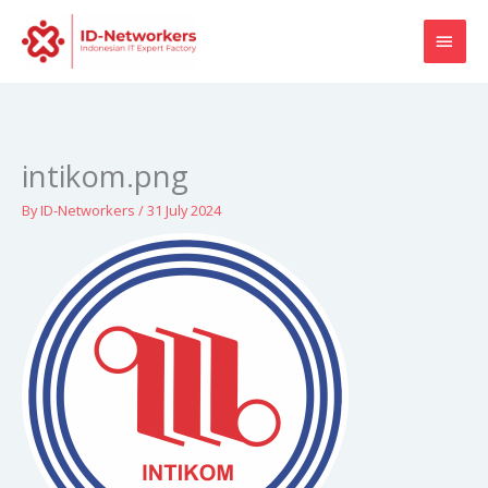
Skip
MAI
to
content
MEN
intikom.png
By
ID-Networkers
/
31 July 2024