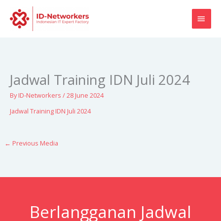
Skip
MAI
to
content
MEN
Jadwal Training IDN Juli 2024
By
ID-Networkers
/
28 June 2024
Jadwal Training IDN Juli 2024
←
Previous Media
Berlangganan Jadwal