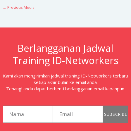
←
Previous Media
Berlangganan Jadwal
Training ID-Networkers
Kami akan mengirimkan jadwal training ID-Networkers terbaru
setiap akhir bulan ke email anda.
Tenang! anda dapat berhenti berlangganan email kapanpun.
first_name
email
SUBSCRIBE