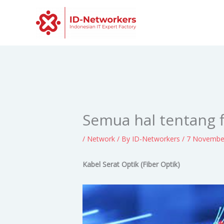
Skip
to
content
Semua hal tentang fi
/
Network
/ By
ID-Networkers
/
7 Novembe
Kabel Serat Optik (Fiber Optik)