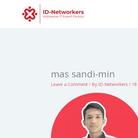
Skip
to
content
mas sandi-min
Leave a Comment
/ By
ID-Networkers
/
18