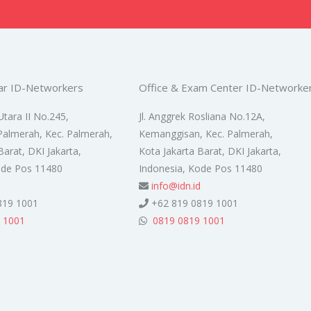
ar ID-Networkers
Office & Exam Center ID-Networke
Utara II No.245,
Jl. Anggrek Rosliana No.12A,
Palmerah, Kec. Palmerah,
Kemanggisan, Kec. Palmerah,
Barat, DKI Jakarta,
Kota Jakarta Barat, DKI Jakarta,
ode Pos 11480
Indonesia, Kode Pos 11480
d
info@idn.id
819 1001
+62 819 0819 1001
 1001
0819 0819 1001