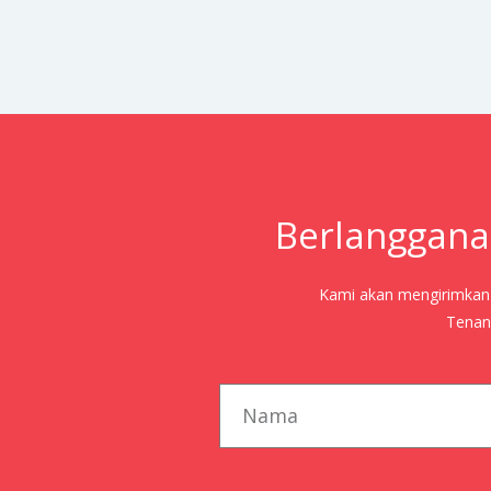
Berlanggana
Kami akan mengirimkan j
Tenang
first_name