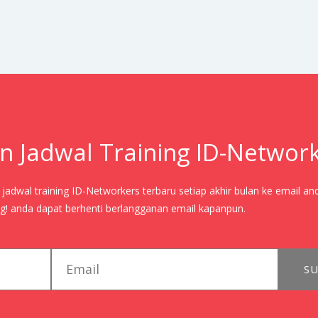
n Jadwal Training ID-Networ
adwal training ID-Networkers terbaru setiap akhir bulan ke email an
! anda dapat berhenti berlangganan email kapanpun.
email
SU