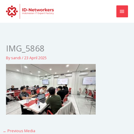
Skip
MAI
to
content
MEN
IMG_5868
By
sandi
/
23 April 2025
←
Previous Media