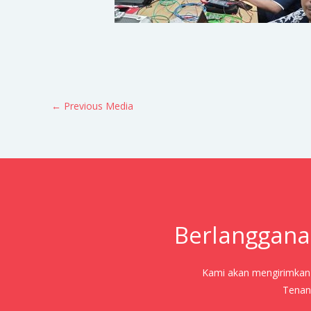
←
Previous Media
Berlanggana
Kami akan mengirimkan j
Tenang