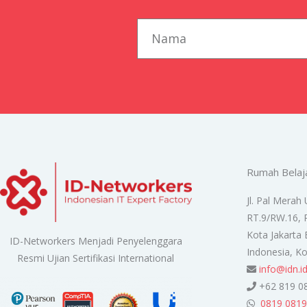
first_name
Rumah Belaj
Jl. Pal Merah 
RT.9/RW.16, 
Kota Jakarta 
ID-Networkers Menjadi Penyelenggara
Indonesia, K
Resmi Ujian Sertifikasi International
info@idn.i
+62 819 0
0819 0819