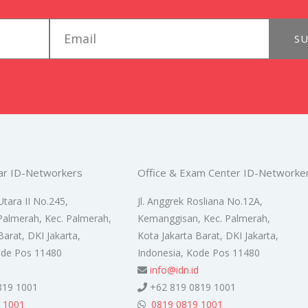
email
SU
ar ID-Networkers
Office & Exam Center ID-Networke
Utara II No.245,
Jl. Anggrek Rosliana No.12A,
Palmerah, Kec. Palmerah,
Kemanggisan, Kec. Palmerah,
Barat, DKI Jakarta,
Kota Jakarta Barat, DKI Jakarta,
ode Pos 11480
Indonesia, Kode Pos 11480
d
info@idn.id
819 1001
+62 819 0819 1001
 1001
0819 0819 1001