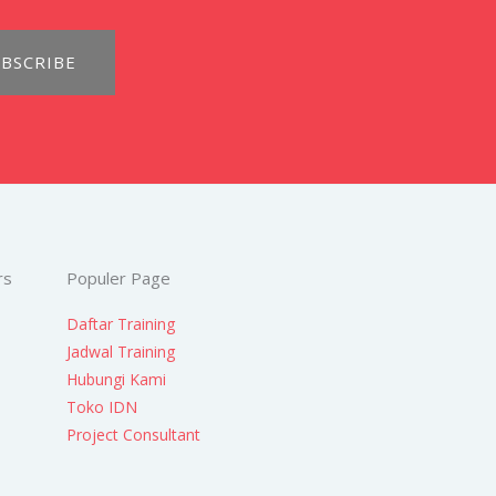
BSCRIBE
rs
Populer Page
Daftar Training
Jadwal Training
Hubungi Kami
Toko IDN
Project Consultant