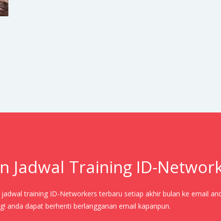
n Jadwal Training ID-Networ
adwal training ID-Networkers terbaru setiap akhir bulan ke email an
! anda dapat berhenti berlangganan email kapanpun.