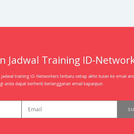
n Jadwal Training ID-Networ
adwal training ID-Networkers terbaru setiap akhir bulan ke email an
! anda dapat berhenti berlangganan email kapanpun.
email
SU