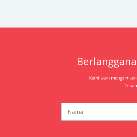
Berlanggana
Kami akan mengirimkan j
Tenang
first_name