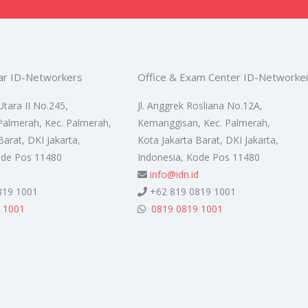
ar ID-Networkers
Office & Exam Center ID-Networke
Utara II No.245,
Jl. Anggrek Rosliana No.12A,
Palmerah, Kec. Palmerah,
Kemanggisan, Kec. Palmerah,
Barat, DKI Jakarta,
Kota Jakarta Barat, DKI Jakarta,
ode Pos 11480
Indonesia, Kode Pos 11480
d
info@idn.id
819 1001
+62 819 0819 1001
 1001
0819 0819 1001