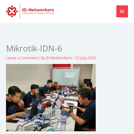
Skip
MAI
to
content
MEN
Mikrotik-IDN-6
Leave a Comment
/ By
ID-Networkers
/
22 July 2020