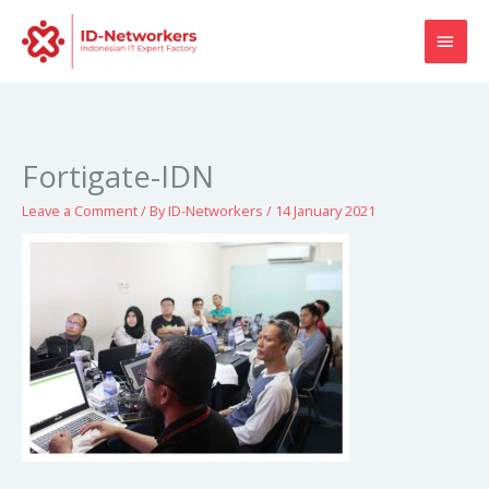
Skip
MAI
to
content
MEN
Fortigate-IDN
Leave a Comment
/ By
ID-Networkers
/
14 January 2021