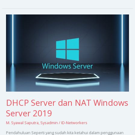
DHCP
Server
dan
NAT
Windows
Server
2019
DHCP Server dan NAT Windows
Server 2019
M. Syawal Saputra
,
Sysadmin
/
ID-Networkers
Pendahuluan Seperti yang sudah kita ketahui dalam penggunaan