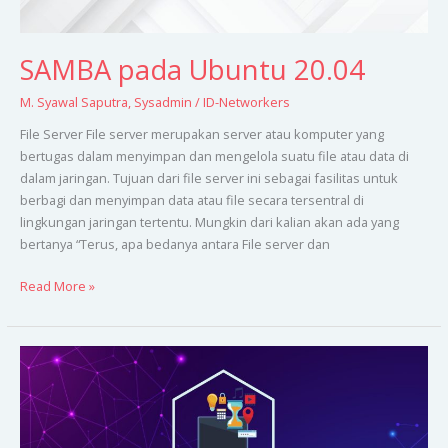
SAMBA pada Ubuntu 20.04
M. Syawal Saputra
,
Sysadmin
/
ID-Networkers
File Server File server merupakan server atau komputer yang
bertugas dalam menyimpan dan mengelola suatu file atau data di
dalam jaringan. Tujuan dari file server ini sebagai fasilitas untuk
berbagi dan menyimpan data atau file secara tersentral di
lingkungan jaringan tertentu. Mungkin dari kalian akan ada yang
bertanya “Terus, apa bedanya antara File server dan
Read More »
Proftpd
dengan
SSL
pada
Ubuntu